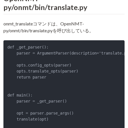
py/onmt/bin/translate.py
onmt_translateコマンドは、OpenNMT-
py/onmt/bin/translate.pyを呼び出している。
def _get_parser():

    parser = ArgumentParser(description='translate.py
    opts.config_opts(parser)

    opts.translate_opts(parser)

    return parser

def main():

    parser = _get_parser()

    opt = parser.parse_args()

    translate(opt)
