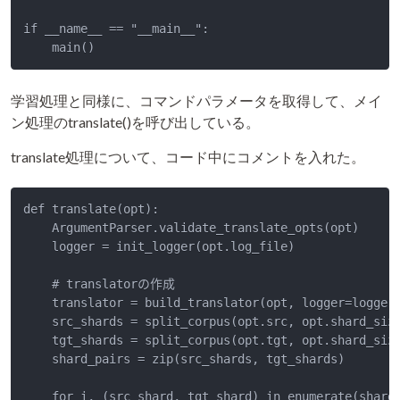
if __name__ == "__main__":

    main()
学習処理と同様に、コマンドパラメータを取得して、メイ
ン処理のtranslate()を呼び出している。
translate処理について、コード中にコメントを入れた。
def translate(opt):

    ArgumentParser.validate_translate_opts(opt)

    logger = init_logger(opt.log_file)

    # translatorの作成

    translator = build_translator(opt, logger=logger,
    src_shards = split_corpus(opt.src, opt.shard_size
    tgt_shards = split_corpus(opt.tgt, opt.shard_size
    shard_pairs = zip(src_shards, tgt_shards)

    for i, (src_shard, tgt_shard) in enumerate(shard_