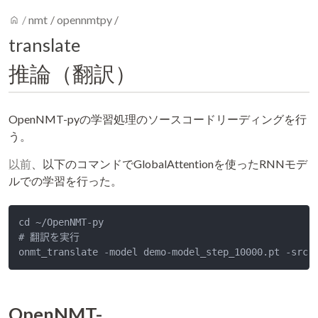
home
/
nmt
/
opennmtpy
/
translate
推論（翻訳）
OpenNMT-pyの学習処理のソースコードリーディングを行
う。
以前
、以下のコマンドでGlobalAttentionを使ったRNNモデ
ルでの学習を行った。
cd ~/OpenNMT-py

# 翻訳を実行

onmt_translate -model demo-model_step_10000.pt -src 
OpenNMT-