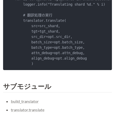
        logger.info("Translating shard %d." % i)

        # 翻訳処理の実行

        translator.translate(

            src=src_shard,

            tgt=tgt_shard,

            src_dir=opt.src_dir,

            batch_size=opt.batch_size,

            batch_type=opt.batch_type,

            attn_debug=opt.attn_debug,

            align_debug=opt.align_debug

            )
サブモジュール
build_translator
translator.translate